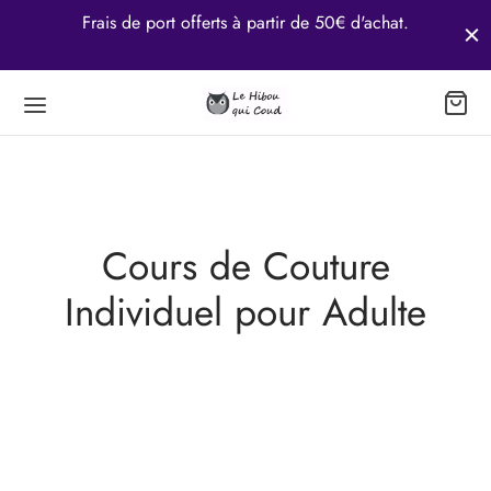
ur
Frais de port offerts à partir de 50€ d'achat.
Retour
Retour
Retour
Cours de Couture
RS
’S
TACT
Individuel pour Adulte
 de Couture Individuel pour Enfant (8-10 ans)
opos