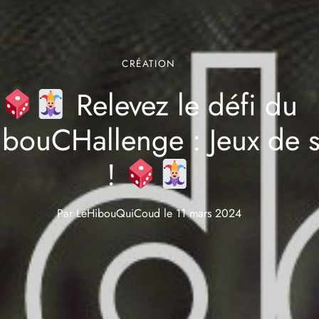
CRÉATION
Relevez le défi du
bouCHallenge : Jeux de s
!
Par
LeHibouQuiCoud
le
11 mars 2024