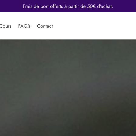
mbre 2025, j’arrête les retouches pour me consacrer à 100% à mes
Cours
FAQ’s
Contact