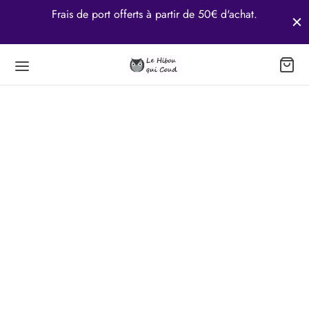
ur
Frais de port offerts à partir de 50€ d'achat.
Retour
Retour
Retour
RS
’S
TACT
 de Couture Individuel pour Enfant (8-10 ans)
opos