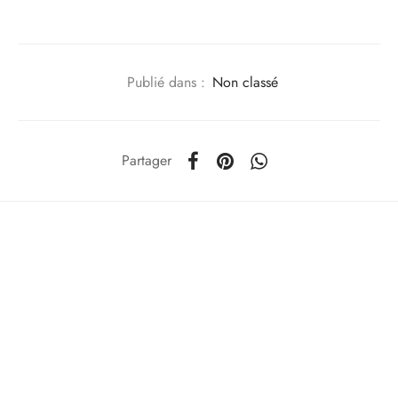
Publié dans :
Non classé
Partager
Précédent
Upcycling & Rock Attitude : La
Transformation d’une Veste en
Pièce Unique !
Suivant
Rejoignez le