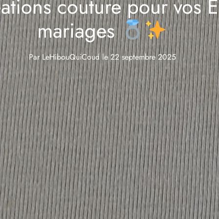
ations couture pour vos E
mariages
Par
LeHibouQuiCoud
le
22 septembre 2025