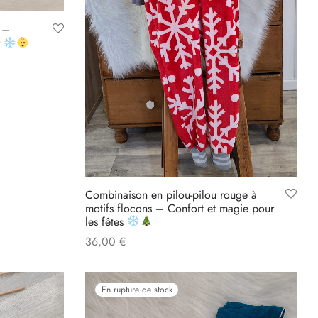
 –
r
Combinaison en pilou-pilou rouge à
motifs flocons – Confort et magie pour
les fêtes
36,00
€
Read more
En rupture de stock