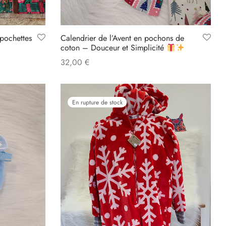
 pochettes
Calendrier de l’Avent en pochons de
coton – Douceur et Simplicité
32,00
€
Add to cart
En rupture de stock