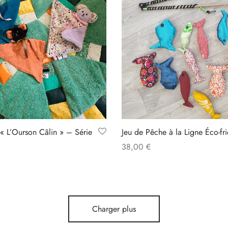
« L’Ourson Câlin » – Série
Jeu de Pêche à la Ligne Éco-fr
38,00
€
Add to cart
s
Charger plus