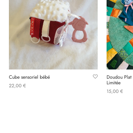
Cube sensoriel bébé
Doudou Plat 
Limitée
22,00
€
15,00
€
Add to cart
Select option