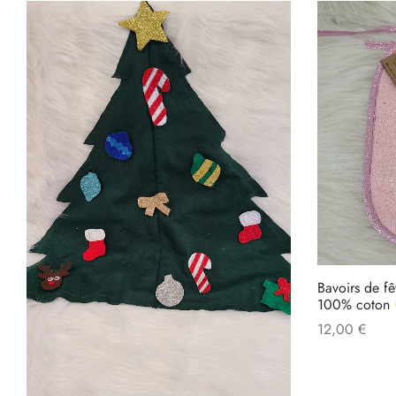
Bavoirs de fê
100% coton
12,00
€
Select option