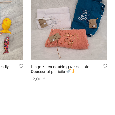
iendly
Lange XL en double gaze de coton –
Douceur et praticité
12,00
€
Select options