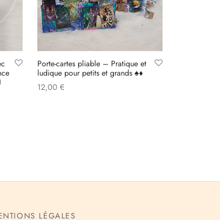
ec
Porte-cartes pliable – Pratique et
nce
ludique pour petits et grands ♠️♦️

12,00
€
Select options
ENTIONS LÉGALES