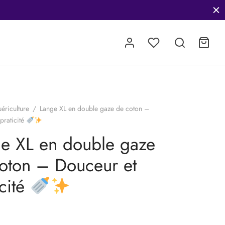
Dès le 1er décembre 
ériculture
/
Lange XL en double gaze de coton –
praticité
e XL en double gaze
oton – Douceur et
icité