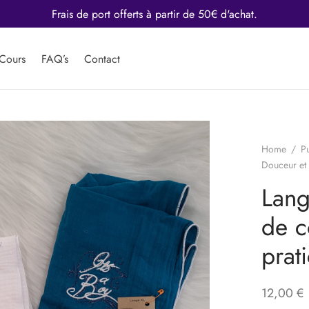
rtir de 50€ d'achat.
Cours
FAQ’s
Contact
Home
/
Pu
Douceur et 
Lang
de c
prat
12,00
€