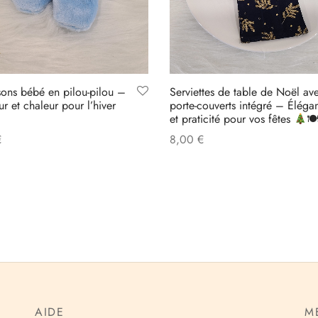
ons bébé en pilou-pilou –
Serviettes de table de Noël av
r et chaleur pour l’hiver
porte-couverts intégré – Éléga
et praticité pour vos fêtes

€
8,00
€
 options
Select options
AIDE
M